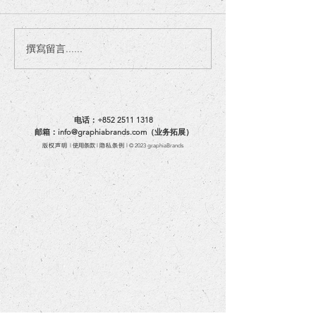
撰寫留言......
革思亚加入港深科技园开
革思亚荣获4个I
发团队
计大奖
电话：+852 2511 1318
邮箱：info@graphiabrands.com（业务拓展）
版权声明
使用条款
隐私条例
l
l
l © 2023 graphiaBrands